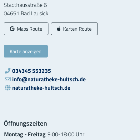
Stadthausstraße 6
04651
Bad Lausick
Google-
Apple-
Maps Route
Karten Route
Karte anzeigen
034345 553235
Telefon:
Email:
info@naturatheke-hultsch.de
naturatheke-hultsch.de
WWW:
Öffnungszeiten
Montag - Freitag
9:00-18:00 Uhr