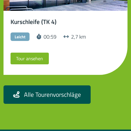
Kurschleife (TK 4)
Streckenzeit:
Distanz in Km:
00:59
2,7 km
Leicht
Tour ansehen
Alle Tourenvorschläge