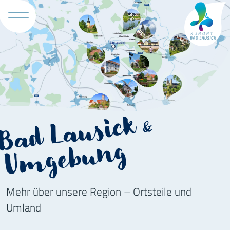
Tourismus B
Bad Lausick
&
Umgebung
Mehr über unsere Region – Ortsteile und
Umland