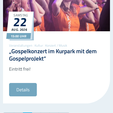
22
SAMSTAG
AUG.
2026
22.08.2026
15:00
15:00 UHR
Veranstaltungen
|
Kultur
|
Konzert / Musik
„Gospelkonzert im Kurpark mit dem
GospelproJekt“
Eintritt frei!
Details