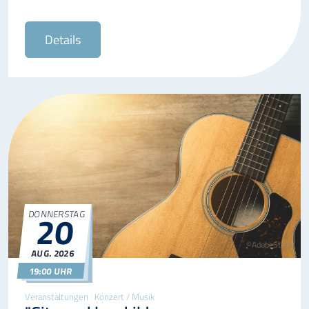
Details
DONNERSTAG
20
©AdobeStock
AUG.
2026
20.08.2026
19:00
19:00 UHR
Veranstaltungen
|
Konzert / Musik