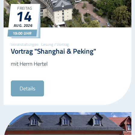
14
FREITAG
©Silke Wild
AUG.
2026
14.08.2026
19:00
19:00 UHR
Veranstaltungen
|
Lesung / Vortrag
Vortrag "Shanghai & Peking"
mit Herrn Hertel
Details