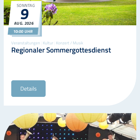
SONNTAG
9
©Katja Fouad Vollmer
AUG.
2026
09.08.2026
10:00
10:00 UHR
Veranstaltungen
|
Kultur
|
Konzert / Musik
Regionaler Sommergottesdienst
Details