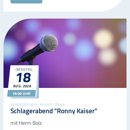
18
DIENSTAG
©AdobeStock
AUG.
2026
18.08.2026
19:00
19:00 UHR
Veranstaltungen
|
Konzert / Musik
Schlagerabend "Ronny Kaiser"
mit Herrn Bolz