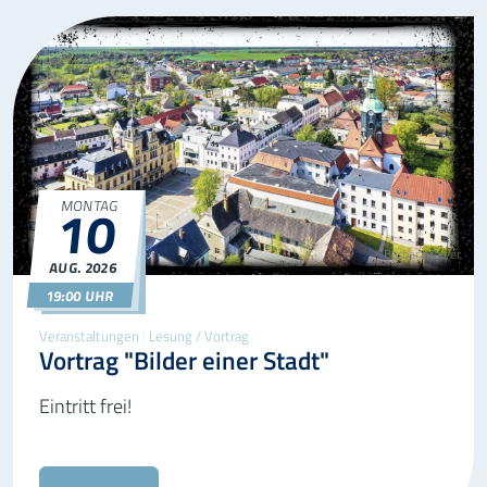
10
MONTAG
©Barbara Beyer
AUG.
2026
10.08.2026
19:00
19:00 UHR
Veranstaltungen
|
Lesung / Vortrag
Vortrag "Bilder einer Stadt"
Eintritt frei!