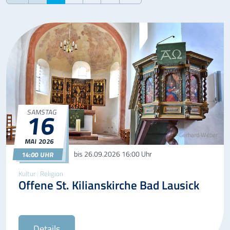
16
SAMSTAG
©Gerhard Weber
MAI
2026
16.05.2026
14:00
bis 26.09.2026
16:00 Uhr
14:00 UHR
Kultur
|
Religion
Offene St. Kilianskirche Bad Lausick
Details