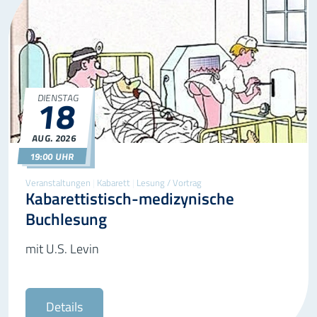
18
DIENSTAG
AUG.
2026
18.08.2026
19:00
19:00 UHR
Veranstaltungen
|
Kabarett
|
Lesung / Vortrag
Kabarettistisch-medizynische
Buchlesung
mit U.S. Levin
Details