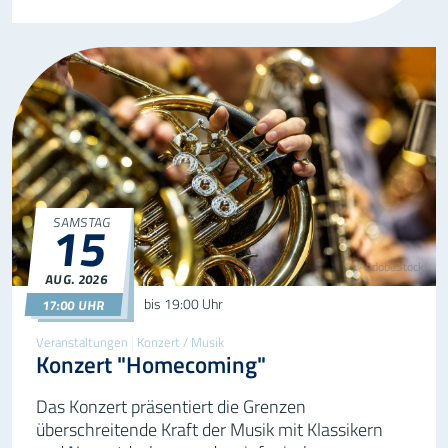
15
SAMSTAG
©AdobeStock
AUG.
2026
15.08.2026
17:00
bis
19:00 Uhr
17:00 UHR
Veranstaltungen
|
Konzert / Musik
Konzert "Homecoming"
Das Konzert präsentiert die Grenzen
überschreitende Kraft der Musik mit Klassikern