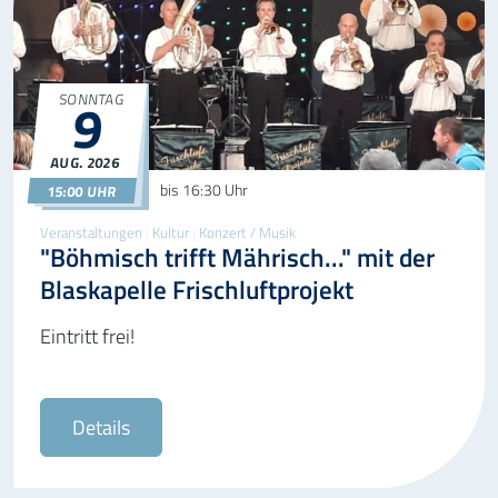
SONNTAG
9
AUG.
2026
09.08.2026
15:00
bis
16:30 Uhr
15:00 UHR
Veranstaltungen
|
Kultur
|
Konzert / Musik
"Böhmisch trifft Mährisch..." mit der
Blaskapelle Frischluftprojekt
Eintritt frei!
Details