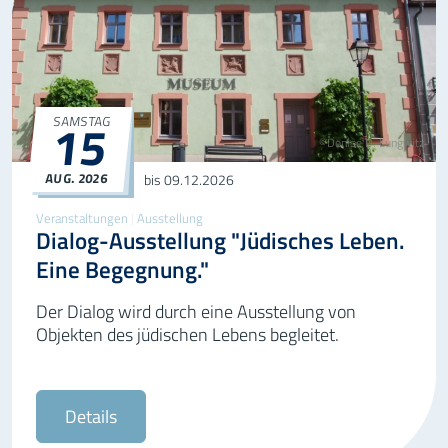
15
SAMSTAG
©Denise D. Lungwitz
AUG.
2026
15.08.2026
bis 09.12.2026
Veranstaltungen
|
Ausstellung
Dialog-Ausstellung "Jüdisches Leben.
Eine Begegnung."
Der Dialog wird durch eine Ausstellung von
Objekten des jüdischen Lebens begleitet.
Details