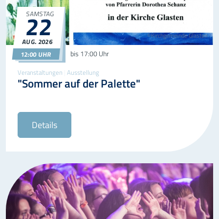
22
SAMSTAG
©Kirchgemeinde Glasten
AUG.
2026
22.08.2026
12:00
bis
17:00 Uhr
12:00 UHR
Veranstaltungen
|
Ausstellung
"Sommer auf der Palette"
Details