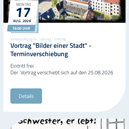
17
MONTAG
©Barbara Beyer
AUG.
2026
17.08.2026
19:00
19:00 UHR
Veranstaltungen
|
Lesung / Vortrag
Vortrag "Bilder einer Stadt" -
Terminverschiebung
Eintritt frei
Der Vortrag verschiebt sich auf den 25.08.2026
Details