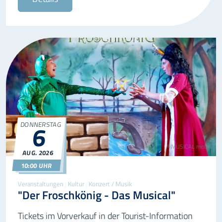
DONNERSTAG
6
©MUSICAL mobil
AUG.
2026
06.08.2026
10:00
10:00 UHR
Veranstaltungen
|
Kultur
|
Konzert / Musik
"Der Froschkönig - Das Musical"
Tickets im Vorverkauf in der Tourist-Information