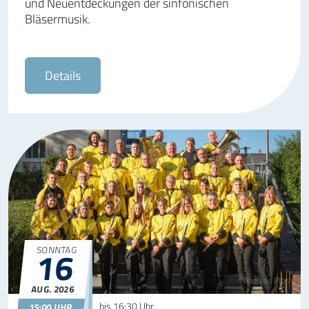
und Neuentdeckungen der sinfonischen
Bläsermusik.
Details
16
SONNTAG
©Andreas Ploch
AUG.
2026
16.08.2026
15:00
bis
16:30 Uhr
15:00 UHR