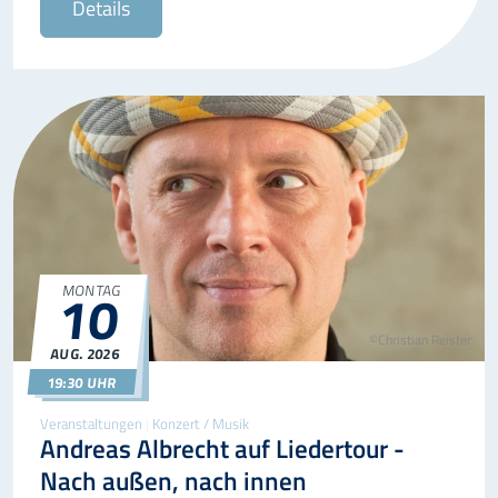
Details
10
MONTAG
©Christian Reister
AUG.
2026
10.08.2026
19:30
19:30 UHR
Veranstaltungen
|
Konzert / Musik
Andreas Albrecht auf Liedertour -
Nach außen, nach innen