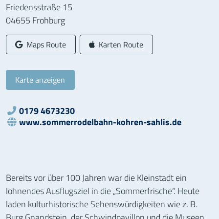
Friedensstraße 15
04655
Frohburg
Google-
Apple-
Maps Route
Karten Route
Karte anzeigen
0179 4673230
Telefon:
www.sommerrodelbahn-kohren-sahlis.de
WWW:
Bereits vor über 100 Jahren war die Kleinstadt ein
lohnendes Ausflugsziel in die „Sommerfrische“. Heute
laden kulturhistorische Sehenswürdigkeiten wie z. B.
Burg Gnandstein, der Schwindpavillon und die Museen