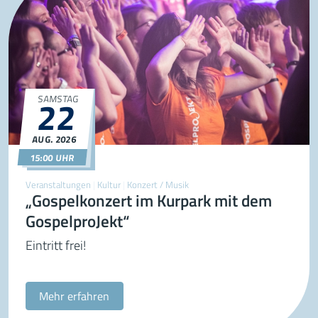
22
SAMSTAG
AUG.
2026
22.08.2026
15:00
15:00 UHR
Veranstaltungen
|
Kultur
|
Konzert / Musik
„Gospelkonzert im Kurpark mit dem
GospelproJekt“
Eintritt frei!
Mehr erfahren