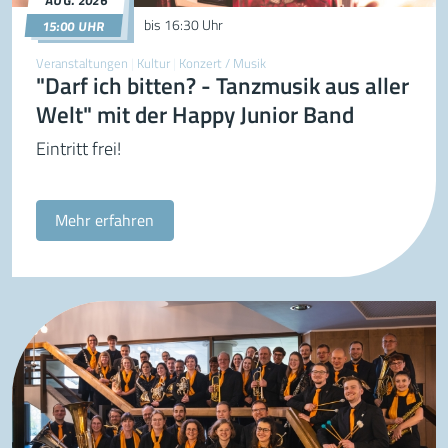
AUG.
2026
30.08.2026
15:00
bis
16:30 Uhr
15:00 UHR
Veranstaltungen
|
Kultur
|
Konzert / Musik
"Darf ich bitten? - Tanzmusik aus aller
Welt" mit der Happy Junior Band
Eintritt frei!
Mehr erfahren