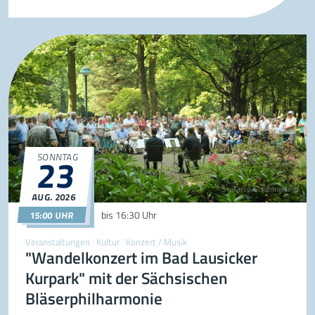
23
SONNTAG
©Stefanie Schennerlein
AUG.
2026
23.08.2026
15:00
bis
16:30 Uhr
15:00 UHR
Veranstaltungen
|
Kultur
|
Konzert / Musik
"Wandelkonzert im Bad Lausicker
Kurpark" mit der Sächsischen
Bläserphilharmonie