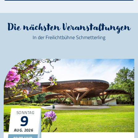
Die nächsten Veranstaltungen
In der Freilichtbühne Schmetterling
SONNTAG
9
©Katja Fouad Vollmer
AUG.
2026
09.08.2026
10:00
10:00 UHR