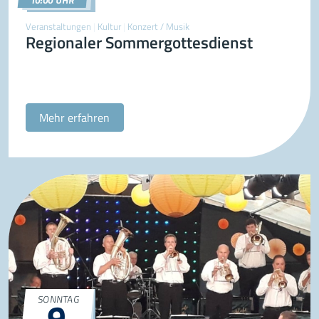
Veranstaltungen
|
Kultur
|
Konzert / Musik
Regionaler Sommergottesdienst
Mehr erfahren
SONNTAG
9