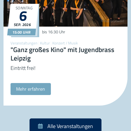
SONNTAG
6
©Max Grünwald
SEP.
2026
06.09.2026
15:00
bis
16:30 Uhr
15:00 UHR
Veranstaltungen
|
Kultur
|
Konzert / Musik
"Ganz großes Kino" mit Jugendbrass
Leipzig
Eintritt frei!
Mehr erfahren
Alle Veranstaltungen