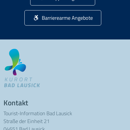
Barrierearme Angebote
Kontakt
Tourist-Information Bad Lausick
Straße der Einheit 21
04651 Bad Lausick