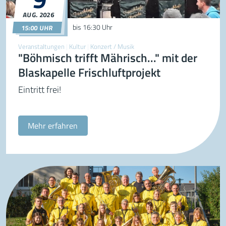
AUG.
2026
09.08.2026
15:00
bis
16:30 Uhr
15:00 UHR
Veranstaltungen
|
Kultur
|
Konzert / Musik
"Böhmisch trifft Mährisch..." mit der
Blaskapelle Frischluftprojekt
Eintritt frei!
Mehr erfahren