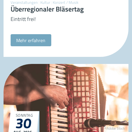
Veranstaltungen
|
Kultur
|
Konzert / Musik
Überregionaler Bläsertag
Eintritt frei!
Mehr erfahren
30
SONNTAG
©Adobe Stock