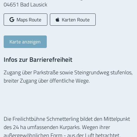
04651
Bad Lausick
Google-
Apple-
Maps Route
Karten Route
Karte anzeigen
Infos zur Barrierefreiheit
Zugang über Parkstraße sowie Steingrundweg stufenlos,
breiter Zugang über öffentliche Wege.
Die Freilichtbühne Schmetterling bildet den Mittelpunkt
des 24 ha umfassenden Kurparks. Wegen ihrer
außergewöhnlichen Form - aus der Luft betrachtet,