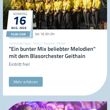
16
SONNTAG
©Andreas Ploch
AUG.
2026
16.08.2026
15:00
bis
16:30 Uhr
15:00 UHR
Veranstaltungen
|
Kultur
|
Konzert / Musik
"Ein bunter Mix beliebter Melodien"
mit dem Blasorchester Geithain
Eintritt frei!
Mehr erfahren