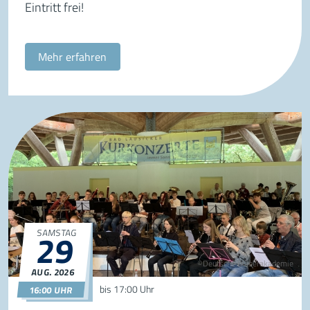
Eintritt frei!
Mehr erfahren
29
SAMSTAG
©Deutsche Bläserakademie
AUG.
2026
29.08.2026
16:00
bis
17:00 Uhr
16:00 UHR