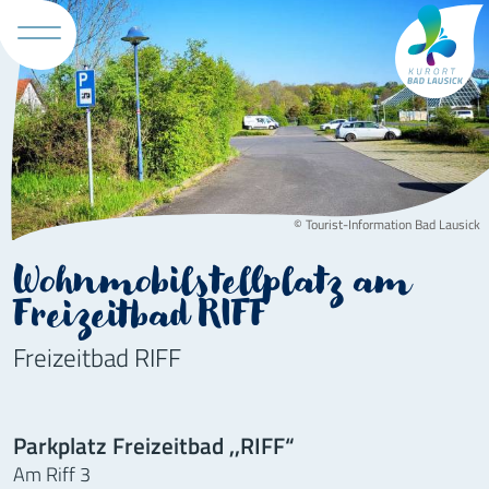
Tourismus 
© Tourist-Information Bad Lausick
Wohnmobilstellplatz am
Freizeitbad RIFF
Freizeitbad RIFF
Parkplatz Freizeitbad ,,RIFF“
Am Riff 3