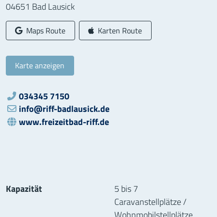
04651
Bad Lausick
Google-
Apple-
Maps Route
Karten Route
Karte anzeigen
034345 7150
Telefon:
Email:
info@riff-badlausick.de
www.freizeitbad-riff.de
WWW:
Kapazität
5 bis 7
Caravanstellplätze /
Wohnmobilstellplätze