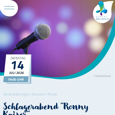
Tourismus 
14
DIENSTAG
JULI
2026
©AdobeStock
19:00 UHR
Veranstaltungen
|
Konzert / Musik
Schlagerabend "Ronny