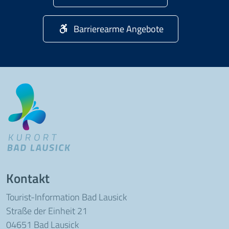
Barrierearme Angebote
Kontakt
Tourist-Information Bad Lausick
Straße der Einheit 21
04651 Bad Lausick