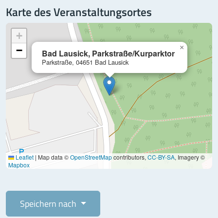
Karte des Veranstaltungsortes
+
×
−
Bad Lausick, Parkstraße/Kurparktor
Parkstraße, 04651 Bad Lausick
Leaflet
|
Map data ©
OpenStreetMap
contributors,
CC-BY-SA
, Imagery ©
Mapbox
Speichern nach