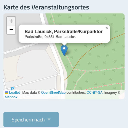
Karte des Veranstaltungsortes
+
×
−
Bad Lausick, Parkstraße/Kurparktor
Parkstraße, 04651 Bad Lausick
Leaflet
|
Map data ©
OpenStreetMap
contributors,
CC-BY-SA
, Imagery ©
Mapbox
Speichern nach