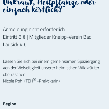
Unkraut, Heilpflanze oder
einfach köstlich?"
Anmeldung nicht erforderlich
Eintritt 8 € | Mitglieder Kneipp-Verein Bad
Lausick 4 €
Lassen Sie sich bei einem gemeinsamen Spaziergang
von der Vielseitigkeit unserer heimischen Wildkräuter
überraschen.
Nicole Pohl (TEH
-Praktikerin)
®
Informationen zur Veranstaltung
Beginn