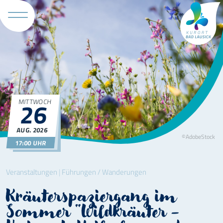
Tourismus 
MITTWOCH
26
AUG.
2026
©AdobeStock
17:00 UHR
Veranstaltungen
|
Führungen / Wanderungen
Kräuterspaziergang im
Sommer "Wildkräuter -