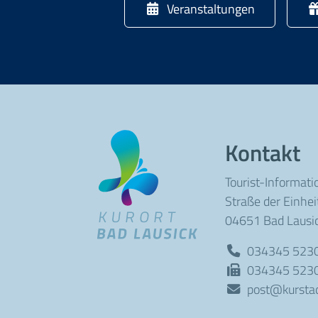
Veranstaltungen
Kontakt
Tourist-Informati
Straße der Einhei
04651 Bad Lausi
034345 523
034345 523
post@kurstad