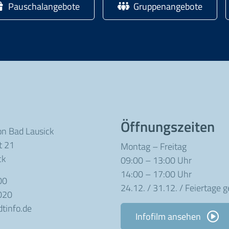
Pauschalangebote
Gruppenangebote
Öffnungszeiten
on Bad Lausick
t 21
Montag – Freitag
ck
09:00 – 13:00 Uhr
14:00 – 17:00 Uhr
00
24.12. / 31.12. / Feiertage 
020
tinfo.de
Infofilm ansehen