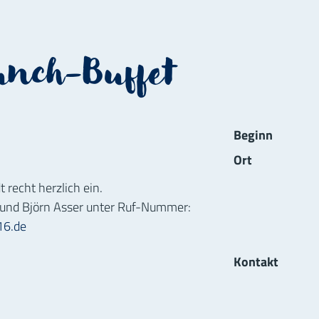
unch-Buffet
Informat
Beginn
Ort
 recht herzlich ein.
 und Björn Asser unter Ruf-Nummer:
16.de
Kontakt