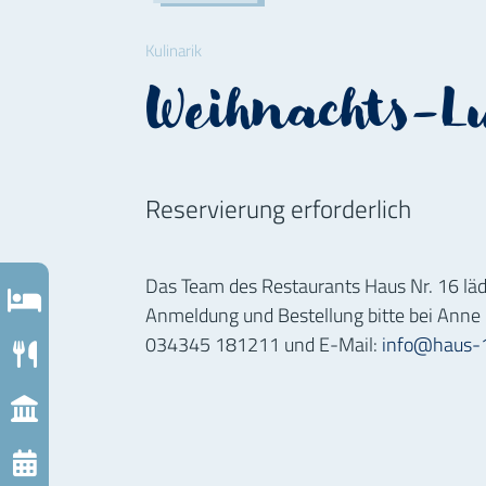
Kulinarik
Weihnachts-L
Reservierung erforderlich
Das Team des Restaurants Haus Nr. 16 lädt
tung
Anmeldung und Bestellung bitte bei Anne
034345 181211 und E-Mail:
info@haus-
omie
rtes
ungen