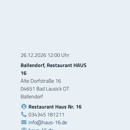
ionen zur Veranstaltung
26.12.2026 12:00 Uhr
Ballendorf, Restaurant HAUS
16
Alte Dorfstraße 16
04651 Bad Lausick OT
Ballendorf
Restaurant Haus Nr. 16
Telefon:
034345 181211
info@haus-16.de
Webseite:
haus-16.de