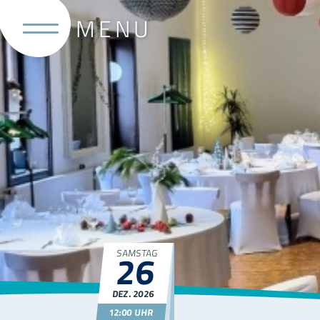
26
SAMSTAG
DEZ.
2026
12:00 UHR