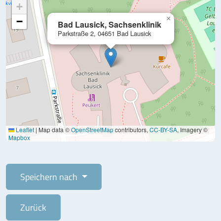
+
×
−
Bad Lausick, Sachsenklinik
Parkstraße 2, 04651 Bad Lausick
Leaflet
|
Map data ©
OpenStreetMap
contributors,
CC-BY-SA
, Imagery ©
Mapbox
Speichern nach
Zurück