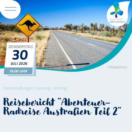
Tourismus 
DONNERSTAG
30
JULI
2026
©AdobeStock
19:00 UHR
Veranstaltungen
|
Lesung / Vortrag
Reisebericht "Abenteuer-
Radreise Australien Teil 2"