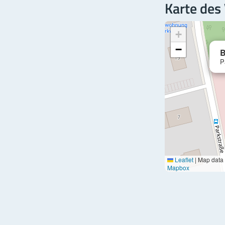
Karte des
+
−
B
P
Leaflet
|
Map data
Mapbox