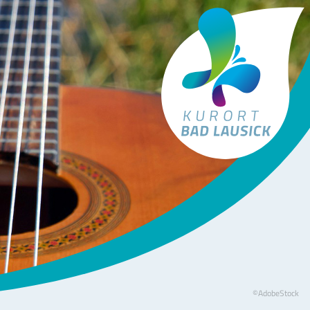
Tourismus Bad Lausick
©AdobeStock