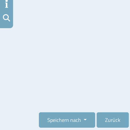
ation
uche
Speichern nach
Zurück