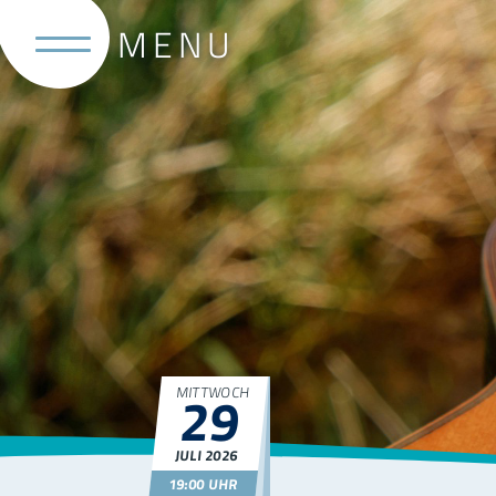
MITTWOCH
29
JULI
2026
19:00 UHR