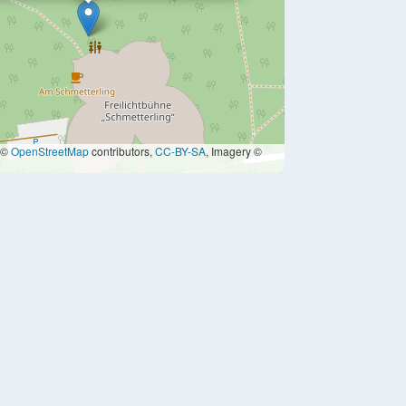
 ©
OpenStreetMap
contributors,
CC-BY-SA
, Imagery ©