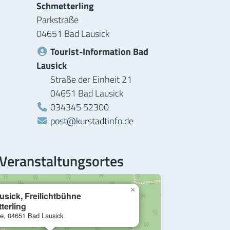
Schmetterling
Parkstraße
04651 Bad Lausick
Tourist-Information Bad
Lausick
Straße der Einheit 21
04651 Bad Lausick
Telefon:
034345 52300
post@kurstadtinfo.de
 Veranstaltungsortes
×
sick, Freilichtbühne
terling
e, 04651 Bad Lausick