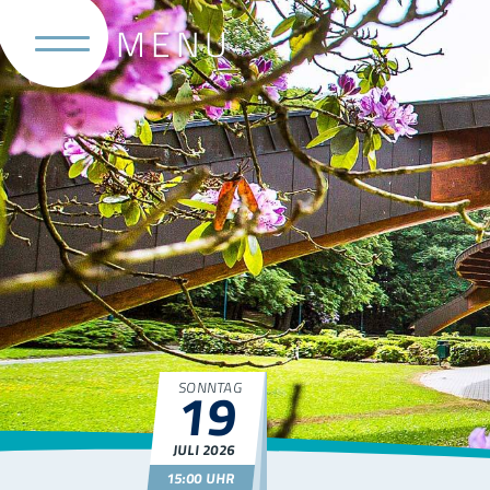
19
SONNTAG
JULI
2026
15:00 UHR