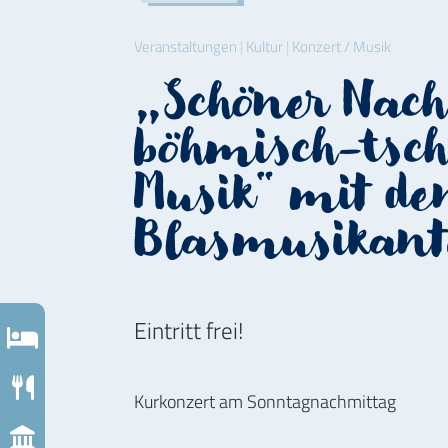
Veranstaltungen
|
Kultur
|
Konzert / Musik
„Schöner Nac
böhmisch-tsch
Musik“ mit d
Blasmusikan
Eintritt frei!
tung
omie
Kurkonzert am Sonntagnachmittag
rtes