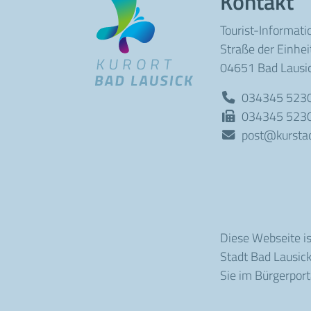
Kontakt
Tourist-Informati
Straße der Einhei
04651 Bad Lausi
034345 523
034345 523
post@kurstad
Diese Webseite i
Stadt Bad Lausick
Sie im Bürgerport