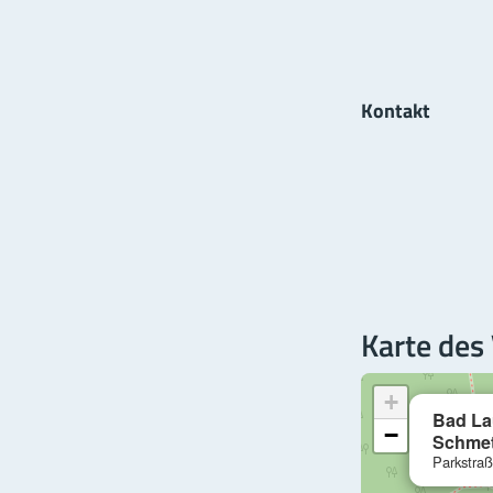
Kontakt
Karte des
+
Bad Lau
−
Schmet
Parkstraß