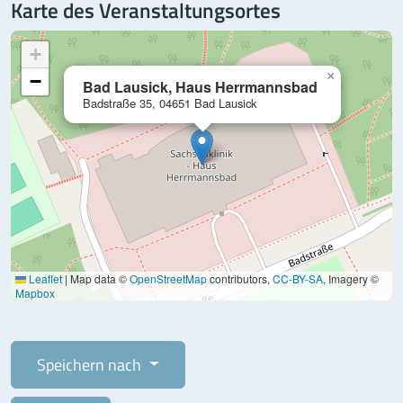
Karte des Veranstaltungsortes
+
×
−
Bad Lausick, Haus Herrmannsbad
Badstraße 35, 04651 Bad Lausick
Leaflet
|
Map data ©
OpenStreetMap
contributors,
CC-BY-SA
, Imagery ©
Mapbox
Speichern nach