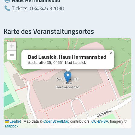
Haus Herrmannsbad
Telefon:
Tickets: 034345 32030
Karte des Veranstaltungsortes
+
×
−
Bad Lausick, Haus Herrmannsbad
Badstraße 35, 04651 Bad Lausick
Leaflet
|
Map data ©
OpenStreetMap
contributors,
CC-BY-SA
, Imagery ©
Mapbox