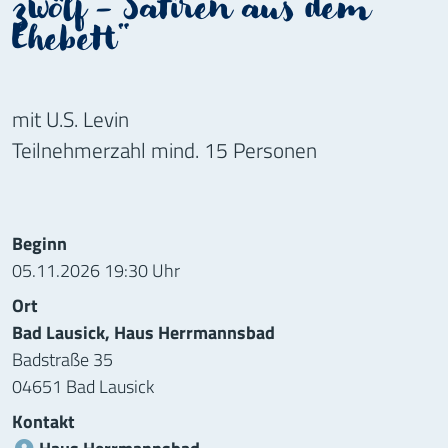
zwölf - Satiren aus dem
Ehebett"
mit U.S. Levin
Teilnehmerzahl mind. 15 Personen
Informationen zur Veranstaltung
Beginn
05.11.2026 19:30 Uhr
Ort
Bad Lausick, Haus Herrmannsbad
Badstraße 35
04651 Bad Lausick
Kontakt