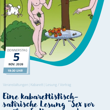
DONNERSTAG
5
NOV.
2026
19:30 UHR
Veranstaltungen
|
Kabarett
|
Lesung / Vortrag
Eine kabarettistisch-
satirische Lesung "Sex vor