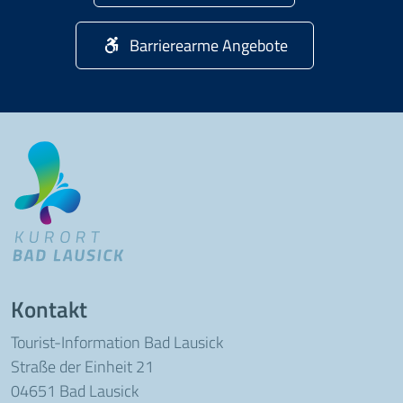
Barrierearme Angebote
Kontakt
Tourist-Information Bad Lausick
Straße der Einheit 21
04651 Bad Lausick