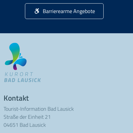
Barrierearme Angebote
Kontakt
Tourist-Information Bad Lausick
Straße der Einheit 21
04651 Bad Lausick