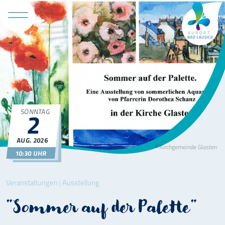
Tourismus 
SONNTAG
2
AUG.
2026
©Kirchgemeinde Glasten
10:30 UHR
Veranstaltungen
|
Ausstellung
"Sommer auf der Palette"