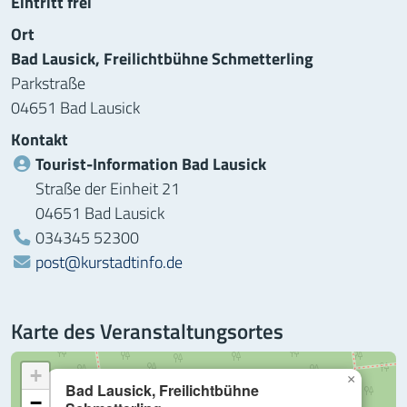
Eintritt frei
Ort
Bad Lausick, Freilichtbühne Schmetterling
Parkstraße
04651 Bad Lausick
Kontakt
Tourist-Information Bad Lausick
Straße der Einheit 21
04651 Bad Lausick
Telefon:
034345 52300
post@kurstadtinfo.de
Karte des Veranstaltungsortes
+
×
Bad Lausick, Freilichtbühne
−