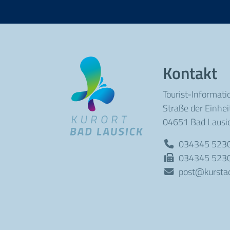
Kontakt
Tourist-Informati
Straße der Einhei
04651 Bad Lausi
034345 523
034345 523
post@kurstad