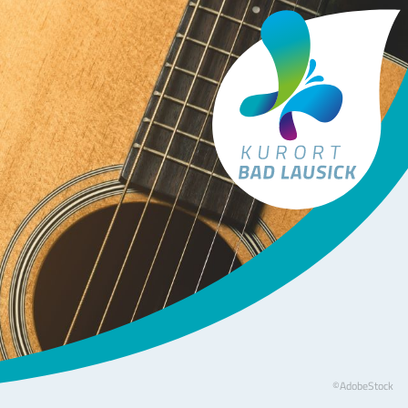
Tourismus Bad Lausick
©AdobeStock