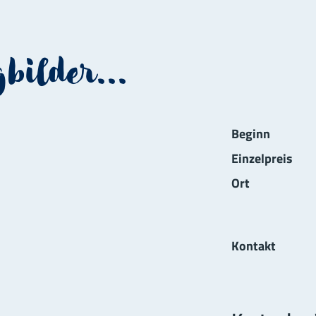
bilder...
Informat
Beginn
Einzelpreis
Ort
Kontakt