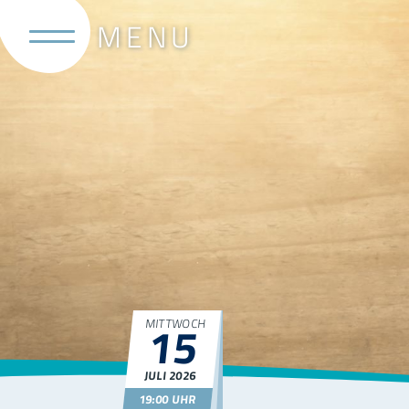
MITTWOCH
15
JULI
2026
19:00 UHR