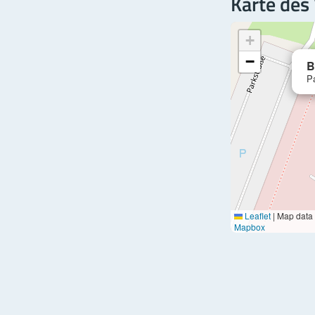
Karte des
+
−
B
Pa
Leaflet
|
Map data
Mapbox