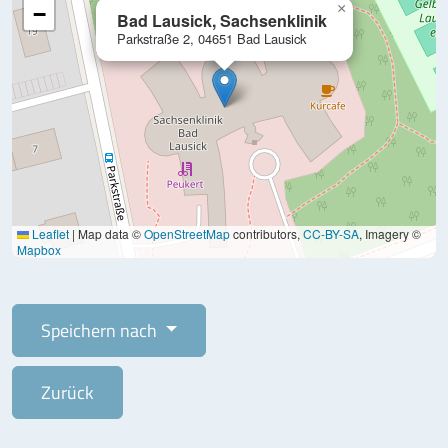
×
−
Bad Lausick, Sachsenklinik
Parkstraße 2, 04651 Bad Lausick
Leaflet
|
Map data ©
OpenStreetMap
contributors,
CC-BY-SA
, Imagery ©
Mapbox
Speichern nach
Zurück