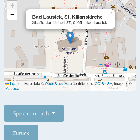
+
×
−
Bad Lausick, St. Kilianskirche
Straße der Einheit 27, 04651 Bad Lausick
Leaflet
|
Map data ©
OpenStreetMap
contributors,
CC-BY-SA
, Imagery ©
Mapbox
Speichern nach
Zurück