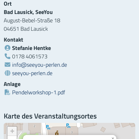
Ort
Bad Lausick, SeeYou
August-Bebel-Straße 18
04651 Bad Lausick
Kontakt
Stefanie Hentke
Telefon:
0178 4061573
info@seeyou-perlen.de
Webseite:
seeyou-perlen.de
Anlage
Datei:
Pendelworkshop-1.pdf
Karte des Veranstaltungsortes
+
×