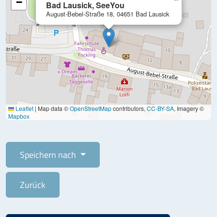
−
Bad Lausick, SeeYou
August-Bebel-Straße 18, 04651 Bad Lausick
Leaflet
|
Map data ©
OpenStreetMap
contributors,
CC-BY-SA
, Imagery ©
Mapbox
Speichern nach
Zurück