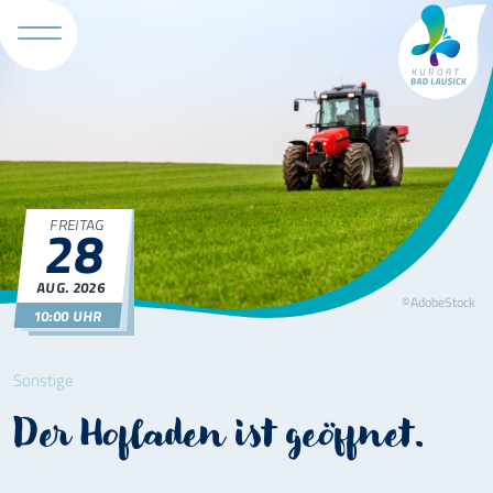
Tourismus 
28
FREITAG
AUG.
2026
©AdobeStock
10:00 UHR
Sonstige
Der Hofladen ist geöffnet.