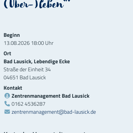
(Über-)leben"
Informationen zur Veranstaltung
Beginn
13.08.2026 18:00 Uhr
Ort
Bad Lausick, Lebendige Ecke
Straße der Einheit 34
04651 Bad Lausick
Kontakt
Zentrenmanagement Bad Lausick
Telefon:
0162 4536287
zentrenmanagement@bad-lausick.de