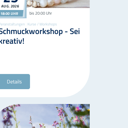
AUG.
2026
25.08.2026
18:00
bis
20:00 Uhr
18:00 UHR
Veranstaltungen
|
Kurse / Workshops
Schmuckworkshop - Sei
kreativ!
Details