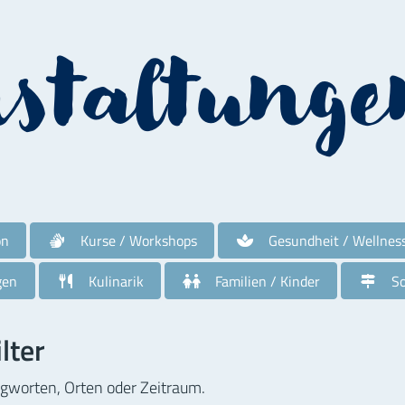
nstaltunge
on
Kurse / Workshops
Gesundheit / Wellnes
gen
Kulinarik
Familien / Kinder
So
lter
agworten, Orten oder Zeitraum.