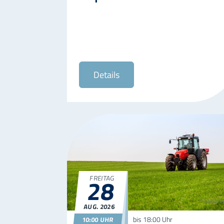
Details
28
FREITAG
©AdobeSt
AUG.
2026
28.08.2026
10:00
bis
18:00 Uhr
10:00 UHR