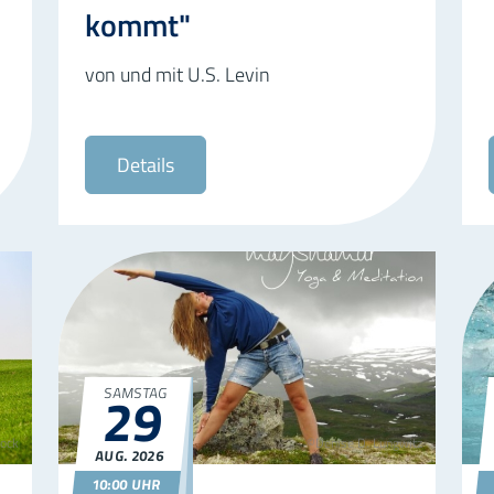
kommt"
von und mit U.S. Levin
Details
29
SAMSTAG
ock
©Denise D. Lungwitz
AUG.
2026
29.08.2026
10:00
10:00 UHR