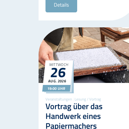
Details
MITTWOCH
26
AUG.
2026
26.08.2026
19:00
19:00 UHR
Veranstaltungen
|
Lesung / Vortrag
Vortrag über das
Handwerk eines
Papiermachers