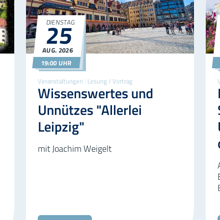
25
DIENSTAG
yer
©AdobeStock
AUG.
2026
25.08.2026
19:00
19:00 UHR
Veranstaltungen
|
Lesung / Vortrag
Wissenswertes und
Unnützes "Allerlei
Leipzig"
mit Joachim Weigelt