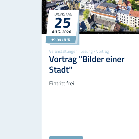
25
DIENSTAG
©Barbara Be
AUG.
2026
25.08.2026
19:00
19:00 UHR
Veranstaltungen
|
Lesung / Vortrag
Vortrag "Bilder einer
Stadt"
Eintritt frei