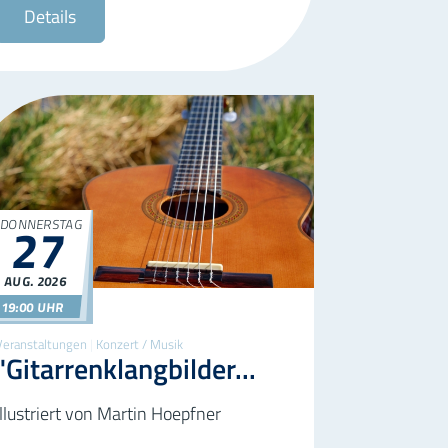
Details
DONNERSTAG
27
AUG.
2026
27.08.2026
19:00
19:00 UHR
Veranstaltungen
|
Konzert / Musik
"Gitarrenklangbilder...
illustriert von Martin Hoepfner