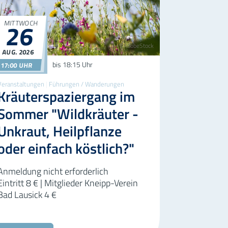
MITTWOCH
26
©AdobeStock
AUG.
2026
26.08.2026
17:00
bis
18:15 Uhr
17:00 UHR
Veranstaltungen
|
Führungen / Wanderungen
Kräuterspaziergang im
Sommer "Wildkräuter -
Unkraut, Heilpflanze
oder einfach köstlich?"
Anmeldung nicht erforderlich
Eintritt 8 € | Mitglieder Kneipp-Verein
Bad Lausick 4 €