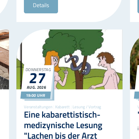
Details
DONNERSTAG
27
AUG.
2026
27.08.2026
19:00
19:00 UHR
Veranstaltungen
|
Kabarett
|
Lesung / Vortrag
Eine kabarettistisch-
medizynische Lesung
"Lachen bis der Arzt