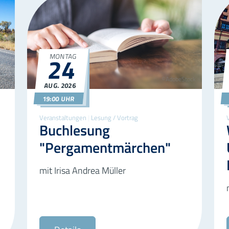
24
MONTAG
ock
©AdobeStock
AUG.
2026
24.08.2026
19:00
19:00 UHR
Veranstaltungen
|
Lesung / Vortrag
Buchlesung
"Pergamentmärchen"
mit Irisa Andrea Müller