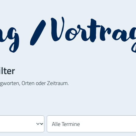
g / Vortra
lter
agworten, Orten oder Zeitraum.