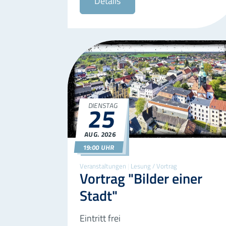
Details
25
DIENSTAG
©Barbara Be
AUG.
2026
25.08.2026
19:00
19:00 UHR
Veranstaltungen
|
Lesung / Vortrag
Vortrag "Bilder einer
Stadt"
Eintritt frei