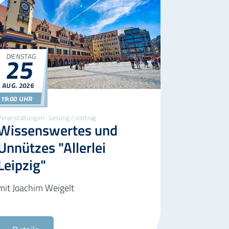
25
DIENSTAG
©AdobeStock
AUG.
2026
25.08.2026
19:00
19:00 UHR
Veranstaltungen
|
Lesung / Vortrag
Wissenswertes und
Unnützes "Allerlei
Leipzig"
mit Joachim Weigelt