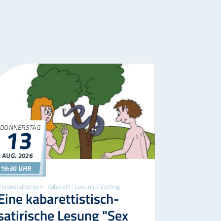
DONNERSTAG
13
AUG.
2026
13.08.2026
19:30
19:30 UHR
Veranstaltungen
|
Kabarett
|
Lesung / Vortrag
Eine kabarettistisch-
satirische Lesung "Sex