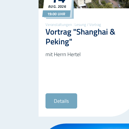
©Silke 
AUG.
2026
14.08.2026
19:00
19:00 UHR
Veranstaltungen
|
Lesung / Vortrag
Vortrag "Shanghai &
Peking"
mit Herrn Hertel
Details