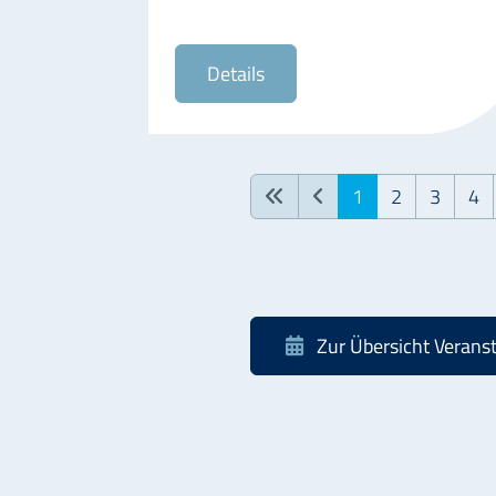
Details
1
2
3
4
Zur Übersicht Verans