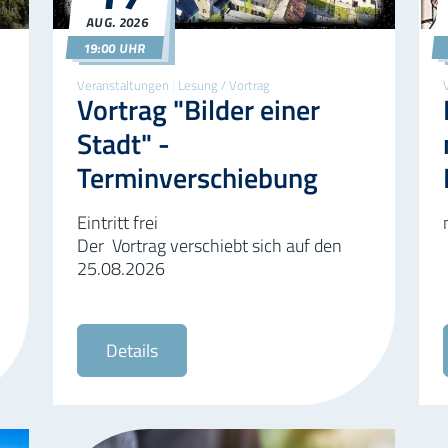
Wild
©Barbara Beyer
AUG.
2026
17.08.2026
19:00
19:00 UHR
Veranstaltungen
|
Lesung / Vortrag
Vortrag "Bilder einer
Stadt" -
Terminverschiebung
Eintritt frei
Der Vortrag verschiebt sich auf den
25.08.2026
Details