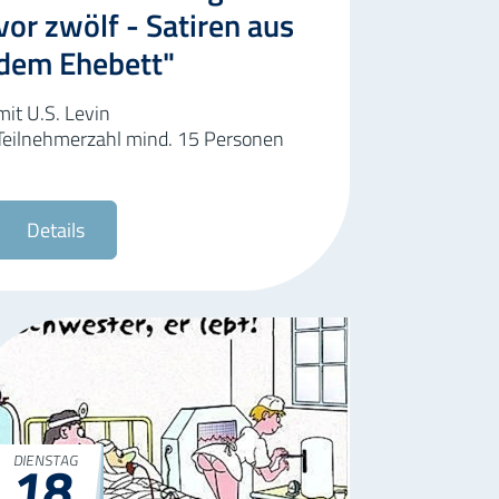
vor zwölf - Satiren aus
dem Ehebett"
mit U.S. Levin
Teilnehmerzahl mind. 15 Personen
Details
18
DIENSTAG