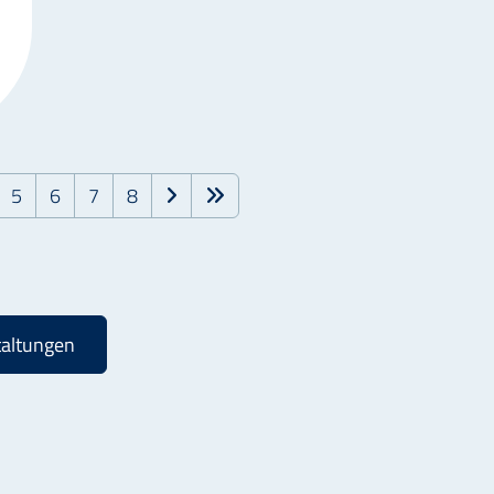
5
6
7
8
taltungen