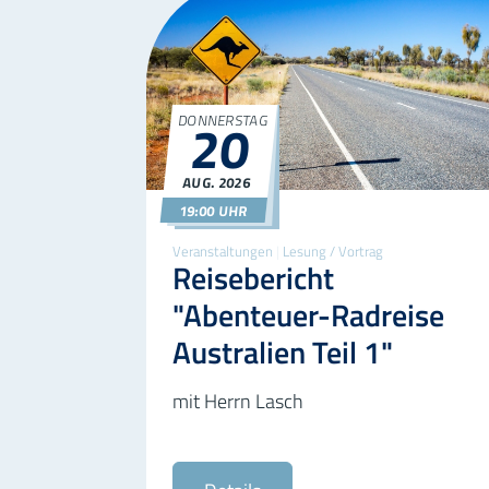
DONNERSTAG
20
©AdobeSt
AUG.
2026
20.08.2026
19:00
19:00 UHR
Veranstaltungen
|
Lesung / Vortrag
Reisebericht
"Abenteuer-Radreise
Australien Teil 1"
mit Herrn Lasch